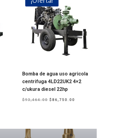
¡Oferta!
Bomba de agua uso agricola
centrifuga 4LD22UK2 4×2
c/ukura diesel 22hp
rrent
Original
Current
$
93,464.00
$
86,750.00
ice
price
price
:
was:
is:
14,090.00.
$93,464.00.
$86,750.00.