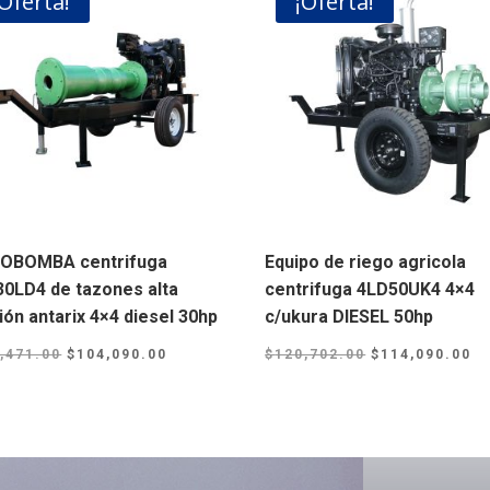
¡Oferta!
¡Oferta!
OBOMBA centrifuga
Equipo de riego agricola
0LD4 de tazones alta
centrifuga 4LD50UK4 4×4
ión antarix 4×4 diesel 30hp
c/ukura DIESEL 50hp
Original
Current
Original
Cu
,471.00
$
104,090.00
$
120,702.00
$
114,090.00
price
price
price
pr
was:
is:
was:
is
$111,471.00.
$104,090.00.
$120,702.00.
$1