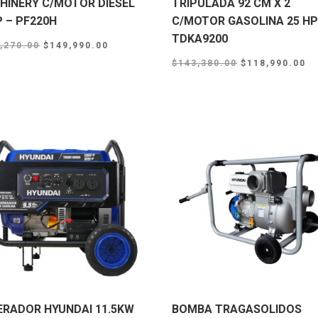
HINERY C/MOTOR DIESEL
TRIPULADA 92 CM X 2
P – PF220H
C/MOTOR GASOLINA 25 HP
TDKA9200
Original
Current
,270.00
$
149,990.00
Original
Cu
price
price
$
143,380.00
$
118,990.00
price
pr
was:
is:
was:
is
$167,270.00.
$149,990.00.
$143,380.00.
$1
ERADOR HYUNDAI 11.5KW
BOMBA TRAGASOLIDOS