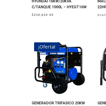
HYUNDAI 16KW/20KVA
MAC
C/TANQUE 1000L – HYEGT16W
22H
$
230,620.00
$
167
¡Oferta!
GENERADOR TRIFASICO 20KW
GEN