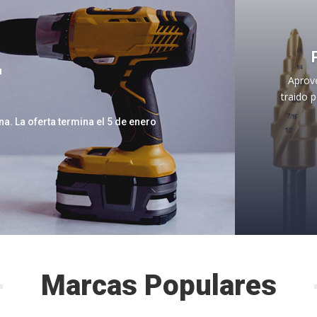
F
Aprov
traido 
. La oferta termina el 5 de enero
Marcas Populares