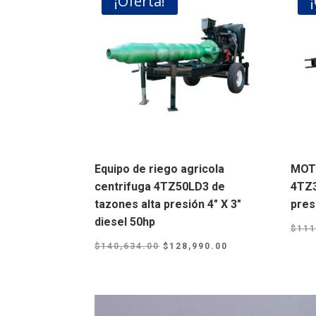
¡Oferta!
Equipo de riego agricola
MOT
centrifuga 4TZ50LD3 de
4TZ3
tazones alta presión 4″ X 3″
pres
diesel 50hp
$
111
Original
Current
$
140,634.00
$
128,990.00
price
price
was:
is:
$140,634.00.
$128,990.00.