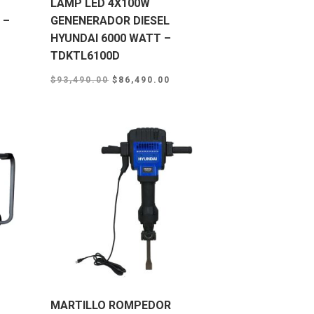
LAMP LED 4X100W
 –
GENENERADOR DIESEL
HYUNDAI 6000 WATT –
TDKTL6100D
rrent
Original
Current
ice
$
93,490.00
$
86,490.00
price
price
:
was:
is:
18,990.00.
$93,490.00.
$86,490.00.
MARTILLO ROMPEDOR