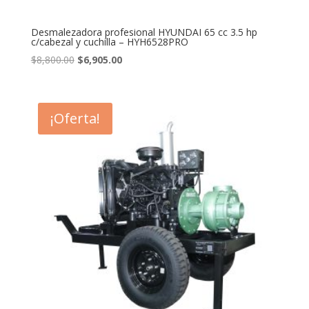
Desmalezadora profesional HYUNDAI 65 cc 3.5 hp
c/cabezal y cuchilla – HYH6528PRO
Original
Current
$
8,800.00
$
6,905.00
price
price
was:
is:
$8,800.00.
$6,905.00.
¡Oferta!