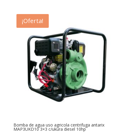
price
price
was:
is:
$93,464.00.
$86,750.00.
¡Oferta!
Bomba de agua uso agricola centrifuga antarix
MAP3UKD10 3×3 c/ukura diesel 10hp