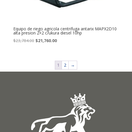
Equipo de riego agricola centrifuga antarix MAPX2D10
alta presion 2×2 c/ukura diesel 10hp
Original
Current
$
23,784.00
$
21,760.00
price
price
was:
is:
$23,784.00.
$21,760.00.
1
2
→