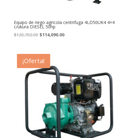
Equipo de riego agricola centrifuga 4LD50UK4 4×4
c/ukura DIESEL 50hp
Original
Current
$
120,702.00
$
114,090.00
price
price
was:
is:
$120,702.00.
$114,090.00.
¡Oferta!