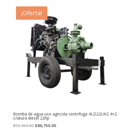
¡Oferta!
Bomba de agua uso agricola centrifuga 4LD22UK2 4×2
c/ukura diesel 22hp
Original
Current
$
93,464.00
$
86,750.00