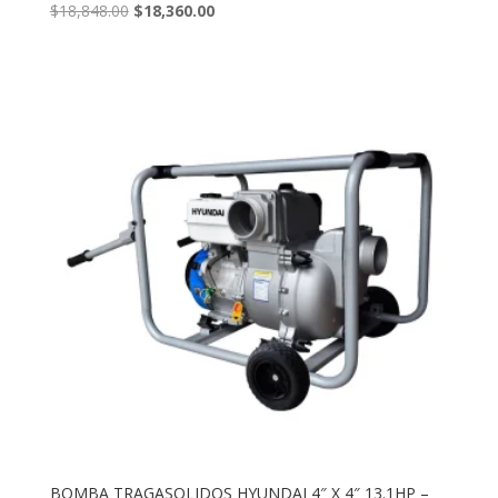
Original
Current
$
18,848.00
$
18,360.00
price
price
was:
is:
$18,848.00.
$18,360.00.
BOMBA TRAGASOLIDOS HYUNDAI 4″ X 4″ 13.1HP –