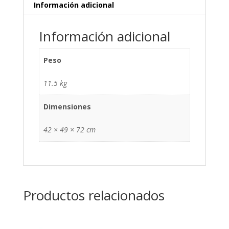
Litros
Información adicional
2.5
HP
Información adicional
-
HKF1400
Peso
cantidad
11.5 kg
Dimensiones
42 × 49 × 72 cm
Productos relacionados