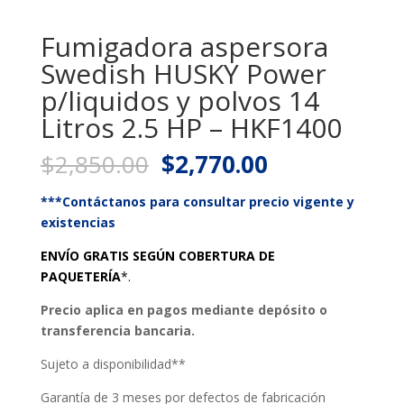
Fumigadora aspersora
Swedish HUSKY Power
p/liquidos y polvos 14
Litros 2.5 HP – HKF1400
Original
Current
$
2,850.00
$
2,770.00
price
price
was:
is:
***Contáctanos para consultar precio vigente y
$2,850.00.
$2,770.00.
existencias
ENVÍO GRATIS SEGÚN COBERTURA DE
PAQUETERÍA
*.
Precio aplica en pagos mediante depósito o
transferencia bancaria.
Sujeto a disponibilidad**
Garantía de 3 meses por defectos de fabricación