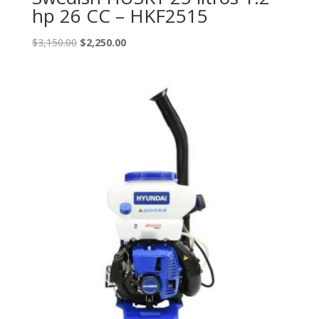
hp 26 CC – HKF2515
Original
Current
$
3,150.00
$
2,250.00
price
price
was:
is:
$3,150.00.
$2,250.00.