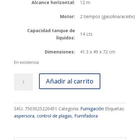
Alcance horizontal:
12 m
Motor:
2 tiempos (gasolina/aceite)
Capacidad tanque de
14 Lts
líquidos:
Dimensiones:
41.3 x 49 x 72 cm
En existencia
Fumigadora
Añadir al carrito
aspersora
Swedish
HUSKY
Power
SKU:
7503025220451
Categoría:
Fumigación
Etiquetas:
p/liquidos
aspersora
,
control de plagas
,
Fumifadora
y
polvos
14