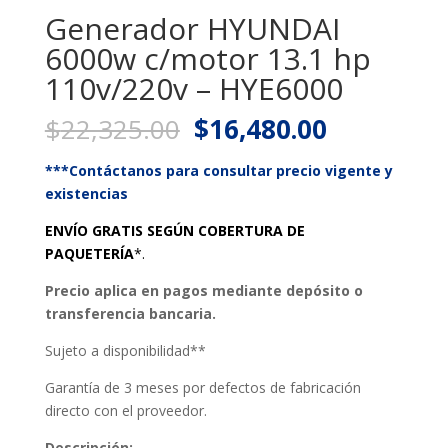
Generador HYUNDAI
6000w c/motor 13.1 hp
110v/220v – HYE6000
Original
Current
$
22,325.00
$
16,480.00
price
price
was:
is:
***Contáctanos para consultar precio vigente y
$22,325.00.
$16,480.0
existencias
ENVÍO GRATIS SEGÚN COBERTURA DE
PAQUETERÍA
*.
Precio aplica en pagos mediante depósito o
transferencia bancaria.
Sujeto a disponibilidad**
Garantía de 3 meses por defectos de fabricación
directo con el proveedor.
Descripción: