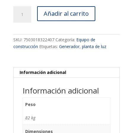
Generador
Añadir al carrito
HYUNDAI
6000w
c/motor
13.1
SKU:
7503018322407
Categoría:
Equipo de
hp
construcción
Etiquetas:
Generador
,
planta de luz
110v/220v
-
HYE6000
cantidad
Información adicional
Información adicional
Peso
82 kg
Dimensiones