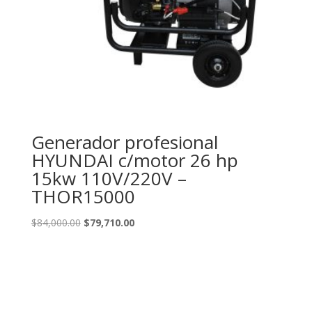
Generador profesional
HYUNDAI c/motor 26 hp
15kw 110V/220V –
THOR15000
Original
Current
$
84,000.00
$
79,710.00
price
price
was:
is:
$84,000.00.
$79,710.00.