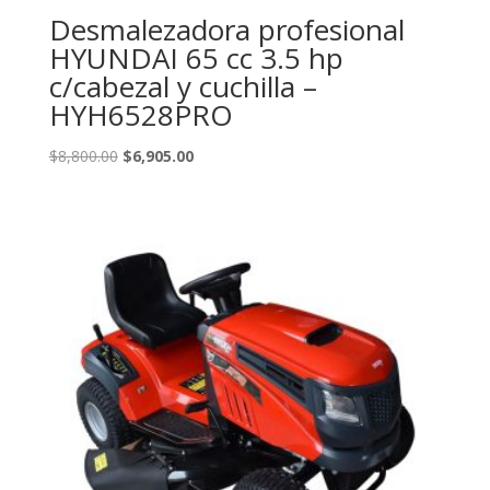
Desmalezadora profesional
HYUNDAI 65 cc 3.5 hp
c/cabezal y cuchilla –
HYH6528PRO
Original
Current
$
8,800.00
$
6,905.00
price
price
was:
is:
$8,800.00.
$6,905.00.