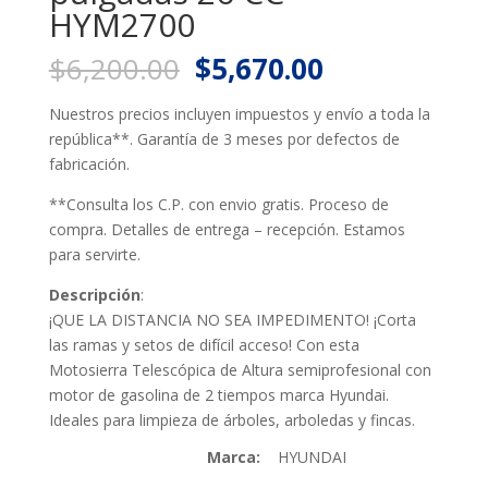
HYM2700
Original
Current
$
6,200.00
$
5,670.00
price
price
was:
is:
Nuestros precios incluyen impuestos y envío a toda la
$6,200.00.
$5,670.00.
república**. Garantía de 3 meses por defectos de
fabricación.
**Consulta los C.P. con envio gratis. Proceso de
compra. Detalles de entrega – recepción. Estamos
para servirte.
Descripción
:
¡QUE LA DISTANCIA NO SEA IMPEDIMENTO! ¡Corta
las ramas y setos de difícil acceso! Con esta
Motosierra Telescópica de Altura semiprofesional con
motor de gasolina de 2 tiempos marca Hyundai.
Ideales para limpieza de árboles, arboledas y fincas.
Marca:
HYUNDAI