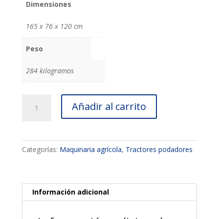
Dimensiones
165 x 76 x 120 cm
Peso
284 kilogramos
Tractor
Añadir al carrito
Agrícola
Stallion
C/Motor
Diésel
Categorías:
Maquinaria agrícola
,
Tractores podadores
9.6
Hp
–
T-
Información adicional
ROC001
cantidad