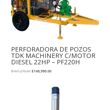
PERFORADORA DE POZOS
TDK MACHINERY C/MOTOR
DIESEL 22HP – PF220H
Original
Current
$
167,270.00
$
149,990.00
price
price
was:
is:
$167,270.00.
$149,990.00.