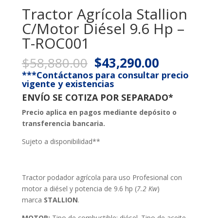
Tractor Agrícola Stallion
C/Motor Diésel 9.6 Hp –
T-ROC001
Original
Current
$
58,880.00
$
43,290.00
price
price
***Contáctanos para consultar precio
was:
is:
vigente y existencias
$58,880.00.
$43,290.0
ENVÍO SE COTIZA POR SEPARADO*
Precio aplica en pagos mediante depósito o
transferencia bancaria.
Sujeto a disponibilidad**
Tractor podador agrícola para uso Profesional con
motor a diésel y potencia de 9.6 hp (
7.2 Kw
)
marca
STALLION
.
MOTOR:
Tipo de combustible: diésel. Tipo de aceite